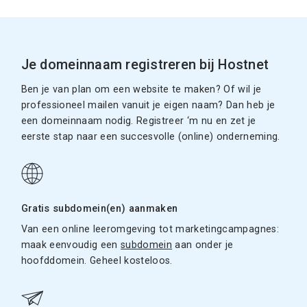
Je domeinnaam registreren bij Hostnet
Ben je van plan om een website te maken? Of wil je
professioneel mailen vanuit je eigen naam? Dan heb je
een domeinnaam nodig. Registreer ‘m nu en zet je
eerste stap naar een succesvolle (online) onderneming.
Gratis subdomein(en) aanmaken
Van een online leeromgeving tot marketingcampagnes:
maak eenvoudig een
subdomein
aan onder je
hoofddomein. Geheel kosteloos.